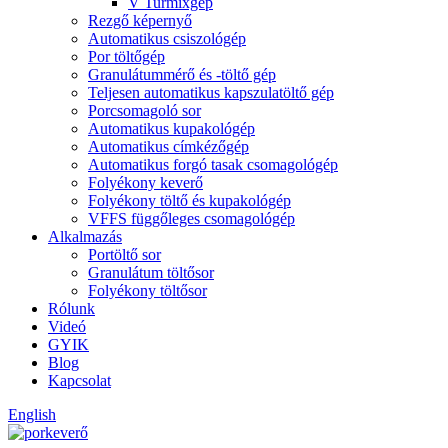
V Turmixgép
Rezgő képernyő
Automatikus csiszológép
Por töltőgép
Granulátummérő és -töltő gép
Teljesen automatikus kapszulatöltő gép
Porcsomagoló sor
Automatikus kupakológép
Automatikus címkézőgép
Automatikus forgó tasak csomagológép
Folyékony keverő
Folyékony töltő és kupakológép
VFFS függőleges csomagológép
Alkalmazás
Portöltő sor
Granulátum töltősor
Folyékony töltősor
Rólunk
Videó
GYIK
Blog
Kapcsolat
English