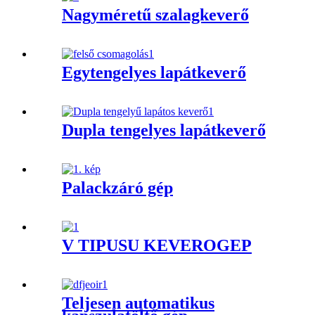
Nagyméretű szalagkeverő
Egytengelyes lapátkeverő
Dupla tengelyes lapátkeverő
Palackzáró gép
V TÍPUSÚ KEVERŐGÉP
Teljesen automatikus