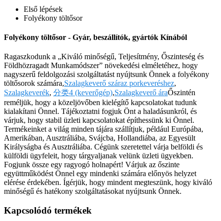
Első lépések
Folyékony töltősor
Folyékony töltősor - Gyár, beszállítók, gyártók Kínából
Ragaszkodunk a „Kiváló minőségű, Teljesítmény, Őszinteség és
Földhözragadt Munkamódszer” növekedési elméletéhez, hogy
nagyszerű feldolgozási szolgáltatást nyújtsunk Önnek a folyékony
töltősorok számára,
Szalagkeverő száraz porkeveréshez
,
Szalagkeverék
,
分类4 (keverőgép)
,
Szalagkeverő ára
Őszintén
reméljük, hogy a közeljövőben kielégítő kapcsolatokat tudunk
kialakítani Önnel. Tájékoztatni fogjuk Önt a haladásunkról, és
várjuk, hogy stabil üzleti kapcsolatokat építhessünk ki Önnel.
Termékeinket a világ minden tájára szállítjuk, például Európába,
Amerikában, Ausztráliába, Svájcba, Hollandiába, az Egyesült
Királyságba és Ausztráliába. Cégünk szeretettel várja belföldi és
külföldi ügyfeleit, hogy tárgyaljanak velünk üzleti ügyekben.
Fogjunk össze egy ragyogó holnapért! Várjuk az őszinte
együttműködést Önnel egy mindenki számára előnyös helyzet
elérése érdekében. Ígérjük, hogy mindent megteszünk, hogy kiváló
minőségű és hatékony szolgáltatásokat nyújtsunk Önnek.
Kapcsolódó termékek