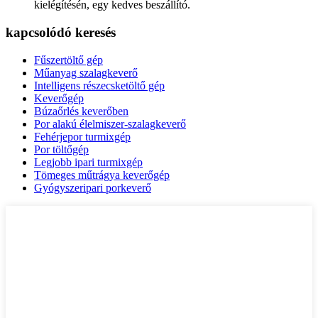
kielégítésén, egy kedves beszállító.
kapcsolódó keresés
Fűszertöltő gép
Műanyag szalagkeverő
Intelligens részecsketöltő gép
Keverőgép
Búzaőrlés keverőben
Por alakú élelmiszer-szalagkeverő
Fehérjepor turmixgép
Por töltőgép
Legjobb ipari turmixgép
Tömeges műtrágya keverőgép
Gyógyszeripari porkeverő