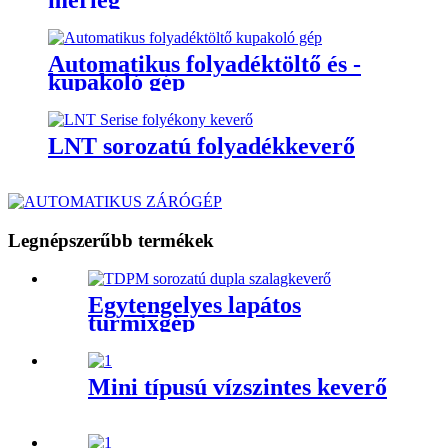
mérleg
Automatikus folyadéktöltő és -
kupakoló gép
LNT sorozatú folyadékkeverő
Legnépszerűbb termékek
Egytengelyes lapátos
turmixgép
Mini típusú vízszintes keverő