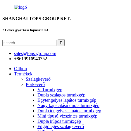
SHANGHAI TOPS GROUP KFT.
21 éves gyártási tapasztalat
sales@tops-group.com
+8619916940352
Otthon
Termékek
Szalagkeverő
Porkeverő
V Turmixgép
Dupla szalagos turmixgép
Egytengelyes lapátos turmixgép
Nagy kapacitású dupla turmixgép
Dupla tengelyes lapátos turmixgép
Mini típusú vízszintes turmixgép
Dupla kúpos turmixgép
Függőleges szalagkeverő