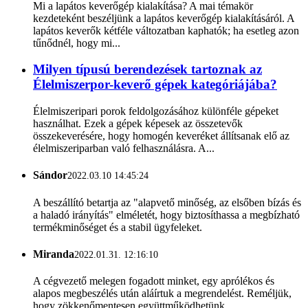
Mi a lapátos keverőgép kialakítása? A mai témakör
kezdeteként beszéljünk a lapátos keverőgép kialakításáról. A
lapátos keverők kétféle változatban kaphatók; ha esetleg azon
tűnődnél, hogy mi...
Milyen típusú berendezések tartoznak az
Élelmiszerpor-keverő gépek kategóriájába?
Élelmiszeripari porok feldolgozásához különféle gépeket
használhat. Ezek a gépek képesek az összetevők
összekeverésére, hogy homogén keveréket állítsanak elő az
élelmiszeriparban való felhasználásra. A...
Sándor
2022.03.10 14:45:24
A beszállító betartja az "alapvető minőség, az elsőben bízás és
a haladó irányítás" elméletét, hogy biztosíthassa a megbízható
termékminőséget és a stabil ügyfeleket.
Miranda
2022.01.31. 12:16:10
A cégvezető melegen fogadott minket, egy aprólékos és
alapos megbeszélés után aláírtuk a megrendelést. Reméljük,
hogy zökkenőmentesen együttműködhetünk.