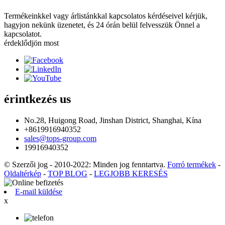
Termékeinkkel vagy árlistánkkal kapcsolatos kérdéseivel kérjük,
hagyjon nekünk üzenetet, és 24 órán belül felvesszük Önnel a
kapcsolatot.
érdeklődjön most
érintkezés
us
No.28, Huigong Road, Jinshan District, Shanghai, Kína
+8619916940352
sales@tops-group.com
19916940352
© Szerzői jog - 2010-2022: Minden jog fenntartva.
Forró termékek
-
Oldaltérkép
-
TOP BLOG
-
LEGJOBB KERESÉS
E-mail küldése
x