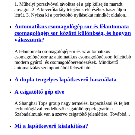
1. Műhelyi porszívóval távolítsa el a gép külsején maradt
anyagot. 2. A keverőtartály tetejének eléréséhez használjon
létrát. 3. Nyissa ki a porbetöltő nyílásokat mindkét oldalon...
Automatikus csomagológép sor és félautomata
csomagológép sor közötti különbség, és hogyan
válasszunk?
A félautomata csomagológépsor és az automatikus
csomagológépsor az automatikus csomagológépsor, fejlettebb
modern gyártó- és csomagolóberendezések. Mindkettő
automatizálás szempontjából felosztható...
A dupla tengelyes lapátkeverő használata
A csigatöltő gép elve
A Shanghai Tops-group nagy termelési kapacitással és fejlett
technológiával rendelkező csigatöltő gépek gyártója.
Szabadalmunk van a szervo csigatöltő jelenlétére. Továbbá...
Mi a lapátkeverő kialakítása?