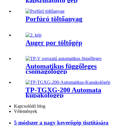
kapszulatöltő gép
Porfúró töltőanyag
Auger por töltőgép
Automatikus függőleges
csomagológép
TP-TGXG-200 Automata
kupakológép
Kapcsolódó blog
Vélemények
5 módszer a nagy keverőgép tisztítására