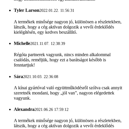
Tyler Larson
2022.01.22. 11:56:31
A termékek minősége nagyon jó, különösen a részletekben,
látszik, hogy a cég aktívan dolgozik a vevői érdeklődés
kielégítésén, egy kedves beszállító.
Michelle
2021.11.07. 12:38:39
Régóta partnerek vagyunk, nincs minden alkalommal
csalódás, reméljük, hogy ezt a barátságot később is
fenntartjuk!
Sára
2021.10.03. 22:36:08
A kínai gyártóval való együttműködésről szólva csak annyit
szeretnék mondani, hogy „jól van”, nagyon elégedettek
vagyunk.
Alexandra
2021.06.26 17:59:12
A termékek minősége nagyon jó, különösen a részletekben,
látszik, hogy a cég aktívan dolgozik a vevői érdeklődés