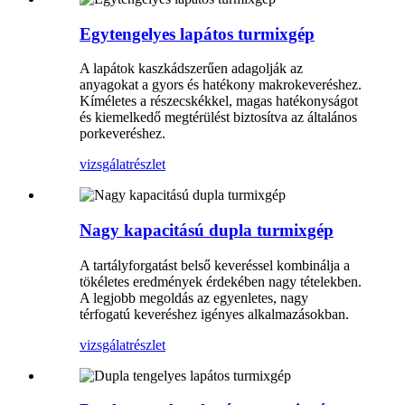
Egytengelyes lapátos turmixgép
A lapátok kaszkádszerűen adagolják az
anyagokat a gyors és hatékony makrokeveréshez.
Kíméletes a részecskékkel, magas hatékonyságot
és kiemelkedő megtérülést biztosítva az általános
porkeveréshez.
vizsgálat
részlet
Nagy kapacitású dupla turmixgép
A tartályforgatást belső keveréssel kombinálja a
tökéletes eredmények érdekében nagy tételekben.
A legjobb megoldás az egyenletes, nagy
térfogatú keveréshez igényes alkalmazásokban.
vizsgálat
részlet