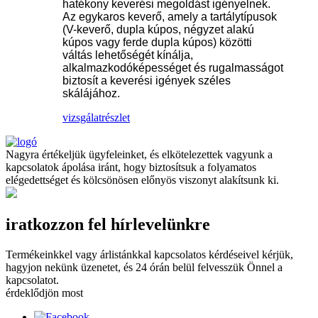
hatékony keverési megoldást igényelnek.
Az egykaros keverő, amely a tartálytípusok
(V-keverő, dupla kúpos, négyzet alakú
kúpos vagy ferde dupla kúpos) közötti
váltás lehetőségét kínálja,
alkalmazkodóképességet és rugalmasságot
biztosít a keverési igények széles
skálájához.
vizsgálat
részlet
Nagyra értékeljük ügyfeleinket, és elkötelezettek vagyunk a
kapcsolatok ápolása iránt, hogy biztosítsuk a folyamatos
elégedettséget és kölcsönösen előnyös viszonyt alakítsunk ki.
iratkozzon fel hírlevelünkre
Termékeinkkel vagy árlistánkkal kapcsolatos kérdéseivel kérjük,
hagyjon nekünk üzenetet, és 24 órán belül felvesszük Önnel a
kapcsolatot.
érdeklődjön most