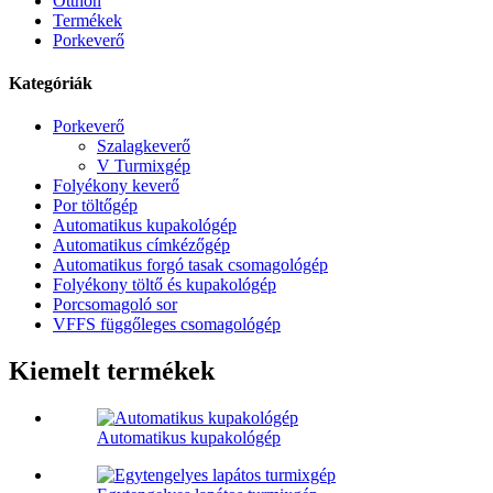
Otthon
Termékek
Porkeverő
Kategóriák
Porkeverő
Szalagkeverő
V Turmixgép
Folyékony keverő
Por töltőgép
Automatikus kupakológép
Automatikus címkézőgép
Automatikus forgó tasak csomagológép
Folyékony töltő és kupakológép
Porcsomagoló sor
VFFS függőleges csomagológép
Kiemelt termékek
Automatikus kupakológép