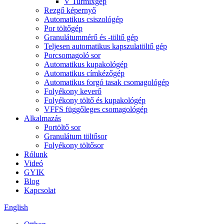
V Turmixgép
Rezgő képernyő
Automatikus csiszológép
Por töltőgép
Granulátummérő és -töltő gép
Teljesen automatikus kapszulatöltő gép
Porcsomagoló sor
Automatikus kupakológép
Automatikus címkézőgép
Automatikus forgó tasak csomagológép
Folyékony keverő
Folyékony töltő és kupakológép
VFFS függőleges csomagológép
Alkalmazás
Portöltő sor
Granulátum töltősor
Folyékony töltősor
Rólunk
Videó
GYIK
Blog
Kapcsolat
English