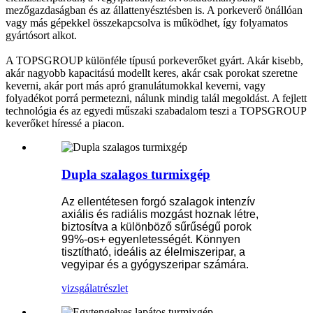
mezőgazdaságban és az állattenyésztésben is. A porkeverő önállóan
vagy más gépekkel összekapcsolva is működhet, így folyamatos
gyártósort alkot.
A TOPSGROUP különféle típusú porkeverőket gyárt. Akár kisebb,
akár nagyobb kapacitású modellt keres, akár csak porokat szeretne
keverni, akár port más apró granulátumokkal keverni, vagy
folyadékot porrá permetezni, nálunk mindig talál megoldást. A fejlett
technológia és az egyedi műszaki szabadalom teszi a TOPSGROUP
keverőket híressé a piacon.
Dupla szalagos turmixgép
Az ellentétesen forgó szalagok intenzív
axiális és radiális mozgást hoznak létre,
biztosítva a különböző sűrűségű porok
99%-os+ egyenletességét. Könnyen
tisztítható, ideális az élelmiszeripar, a
vegyipar és a gyógyszeripar számára.
vizsgálat
részlet