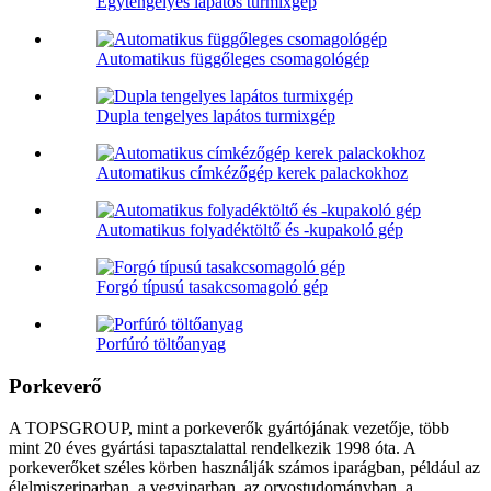
Egytengelyes lapátos turmixgép
Automatikus függőleges csomagológép
Dupla tengelyes lapátos turmixgép
Automatikus címkézőgép kerek palackokhoz
Automatikus folyadéktöltő és -kupakoló gép
Forgó típusú tasakcsomagoló gép
Porfúró töltőanyag
Porkeverő
A TOPSGROUP, mint a porkeverők gyártójának vezetője, több
mint 20 éves gyártási tapasztalattal rendelkezik 1998 óta. A
porkeverőket széles körben használják számos iparágban, például az
élelmiszeriparban, a vegyiparban, az orvostudományban, a