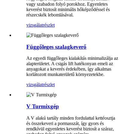
vagy szabadon folyó porokhoz. Egyenletes
keverést biztosít minimális hőképződéssel és
részecskék lebomlásával.
vizsgálat
részlet
Függőleges szalagkeverő
Az egyedi függőleges kialakítás minimalizálja az
alapterületet. A csigás lift hatékonyan emeli az
anyagokat a keverés érdekében, így alkalmas
korlátozott munkaterületű környezetekbe.
vizsgálat
részlet
V Turmixgép
A V alakú tartály minden fordulattal kettéosztja
és összekeveri a pormasszát, így gyors és
rendkívül egyenletes keverést biztosít a száraz,