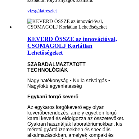
szabadon folyó anyagok számára.
vizsgálat
részlet
KEVERD ÖSSZE az innovációval,
CSOMAGOLJ Korlátlan
Lehetőségeket
SZABADALMAZTATOTT
TECHNOLÓGIÁK
Nagy hatékonyság • Nulla szivárgás •
Nagyfokú egyenletesség
Egykarú forgó keverő
Az egykaros forgókeverő egy olyan
keverőberendezés, amely egyetlen forgó
karral keveri és eldolgozza az összetevőket.
Gyakran használják laboratóriumokban, kis
méretű gyártóüzemekben és speciális
alkalmazásokban, amelyek kompakt és