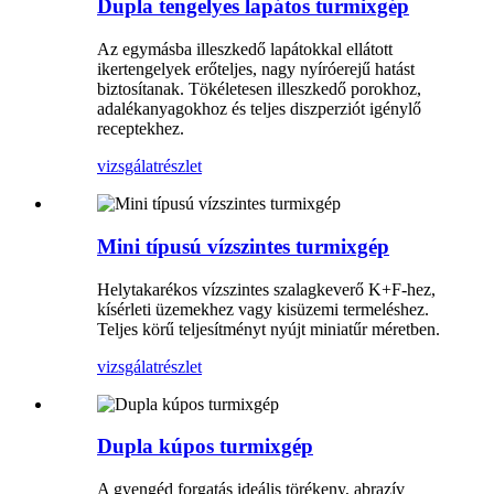
Dupla tengelyes lapátos turmixgép
Az egymásba illeszkedő lapátokkal ellátott
ikertengelyek erőteljes, nagy nyíróerejű hatást
biztosítanak. Tökéletesen illeszkedő porokhoz,
adalékanyagokhoz és teljes diszperziót igénylő
receptekhez.
vizsgálat
részlet
Mini típusú vízszintes turmixgép
Helytakarékos vízszintes szalagkeverő K+F-hez,
kísérleti üzemekhez vagy kisüzemi termeléshez.
Teljes körű teljesítményt nyújt miniatűr méretben.
vizsgálat
részlet
Dupla kúpos turmixgép
A gyengéd forgatás ideális törékeny, abrazív