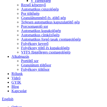
V Turmixgép
Rezgő képernyő
Automatikus csiszológép
Por töltőgép
Granulátummérő és -töltő gép
Teljesen automatikus kapszulatöltő gép
Porcsomagoló sor
Automatikus kupakológép
Automatikus címkézőgép
Automatikus forgó tasak csomagológép
Folyékony keverő
Folyékony töltő és kupakológép
VFFS függőleges csomagológép
Alkalmazás
Portöltő sor
Granulátum töltősor
Folyékony töltősor
Rólunk
Videó
GYIK
Blog
Kapcsolat
English