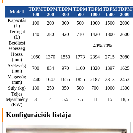
TDPM
TDPM
TDPM
TDPM
TDPM
TDPM
TDPM
Modell
100
200
300
500
1000
1500
2000
Kapacitás
100
200
300
500
1000
1500
2000
(L)
Térfogat
140
280
420
710
1420
1800
2600
(L)
Betöltési
40%-70%
sebesség
Hossz
1050
1370
1550
1773
2394
2715
3080
(mm)
Szélesség
700
834
970
1100
1320
1397
1625
(mm)
Magasság
1440
1647
1655
1855
2187
2313
2453
(mm)
Súly (kg)
180
250
350
500
700
1000
1300
Teljes
teljesítmény
3
4
5.5
7.5
11
15
18,5
(KW)
Konfigurációk listája