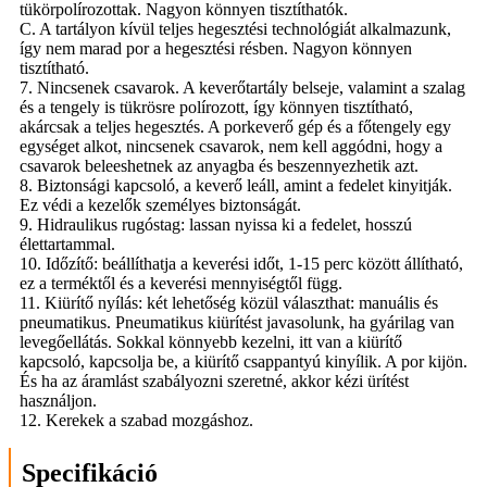
tükörpolírozottak. Nagyon könnyen tisztíthatók.
C. A tartályon kívül teljes hegesztési technológiát alkalmazunk,
így nem marad por a hegesztési résben. Nagyon könnyen
tisztítható.
7. Nincsenek csavarok. A keverőtartály belseje, valamint a szalag
és a tengely is tükrösre polírozott, így könnyen tisztítható,
akárcsak a teljes hegesztés. A porkeverő gép és a főtengely egy
egységet alkot, nincsenek csavarok, nem kell aggódni, hogy a
csavarok beleeshetnek az anyagba és beszennyezhetik azt.
8. Biztonsági kapcsoló, a keverő leáll, amint a fedelet kinyitják.
Ez védi a kezelők személyes biztonságát.
9. Hidraulikus rugóstag: lassan nyissa ki a fedelet, hosszú
élettartammal.
10. Időzítő: beállíthatja a keverési időt, 1-15 perc között állítható,
ez a terméktől és a keverési mennyiségtől függ.
11. Kiürítő nyílás: két lehetőség közül választhat: manuális és
pneumatikus. Pneumatikus kiürítést javasolunk, ha gyárilag van
levegőellátás. Sokkal könnyebb kezelni, itt van a kiürítő
kapcsoló, kapcsolja be, a kiürítő csappantyú kinyílik. A por kijön.
És ha az áramlást szabályozni szeretné, akkor kézi ürítést
használjon.
12. Kerekek a szabad mozgáshoz.
Specifikáció