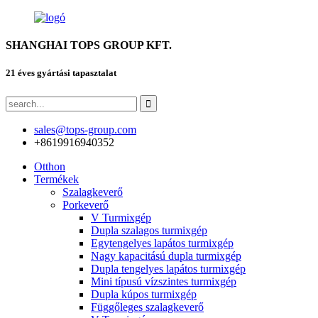
SHANGHAI TOPS GROUP KFT.
21 éves gyártási tapasztalat
sales@tops-group.com
+8619916940352
Otthon
Termékek
Szalagkeverő
Porkeverő
V Turmixgép
Dupla szalagos turmixgép
Egytengelyes lapátos turmixgép
Nagy kapacitású dupla turmixgép
Dupla tengelyes lapátos turmixgép
Mini típusú vízszintes turmixgép
Dupla kúpos turmixgép
Függőleges szalagkeverő