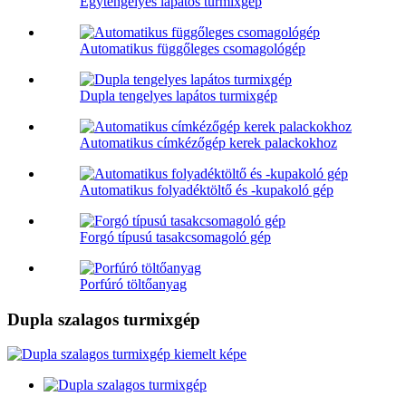
Egytengelyes lapátos turmixgép
Automatikus függőleges csomagológép
Dupla tengelyes lapátos turmixgép
Automatikus címkézőgép kerek palackokhoz
Automatikus folyadéktöltő és -kupakoló gép
Forgó típusú tasakcsomagoló gép
Porfúró töltőanyag
Dupla szalagos turmixgép