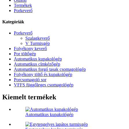
Otthon
Termékek
Porkeverő
Kategóriák
Porkeverő
Szalagkeverő
V Turmixgép
Folyékony keverő
Por töltőgép
Automatikus kupakológép
Automatikus címkézőgép
Automatikus forgó tasak csomagológép
Folyékony töltő és kupakológép
Porcsomagoló sor
VFFS függőleges csomagológép
Kiemelt termékek
Automatikus kupakológép