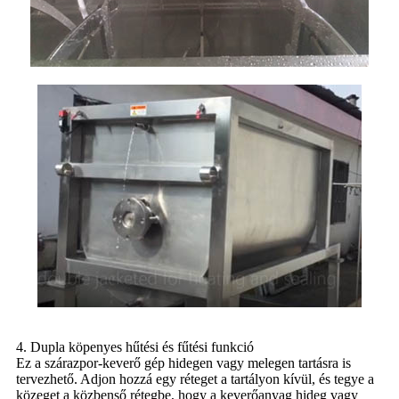
4. Dupla köpenyes hűtési és fűtési funkció
Ez a szárazpor-keverő gép hidegen vagy melegen tartásra is
tervezhető. Adjon hozzá egy réteget a tartályon kívül, és tegye a
közeget a közbenső rétegbe, hogy a keverőanyag hideg vagy