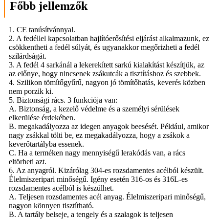
Főbb jellemzők
1. CE tanúsítvánnyal.
2. A fedéllel kapcsolatban hajlítóerősítési eljárást alkalmazunk, ez
csökkentheti a fedél súlyát, és ugyanakkor megőrizheti a fedél
szilárdságát.
3. A fedél 4 sarkánál a lekerekített sarkú kialakítást készítjük, az
az előnye, hogy nincsenek zsákutcák a tisztításhoz és szebbek.
4. Szilikon tömítőgyűrű, nagyon jó tömítőhatás, keverés közben
nem porzik ki.
5. Biztonsági rács. 3 funkciója van:
A. Biztonság, a kezelő védelme és a személyi sérülések
elkerülése érdekében.
B. megakadályozza az idegen anyagok beesését. Például, amikor
nagy zsákkal tölti be, ez megakadályozza, hogy a zsákok a
keverőtartályba essenek.
C. Ha a terméken nagy mennyiségű lerakódás van, a rács
eltörheti azt.
6. Az anyagról. Kizárólag 304-es rozsdamentes acélból készült.
Élelmiszeripari minőségű. Igény esetén 316-os és 316L-es
rozsdamentes acélból is készülhet.
A. Teljesen rozsdamentes acél anyag. Élelmiszeripari minőségű,
nagyon könnyen tisztítható.
B. A tartály belseje, a tengely és a szalagok is teljesen