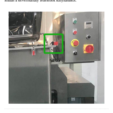
leállás a keverőtartály fedelének kinyitásakor.