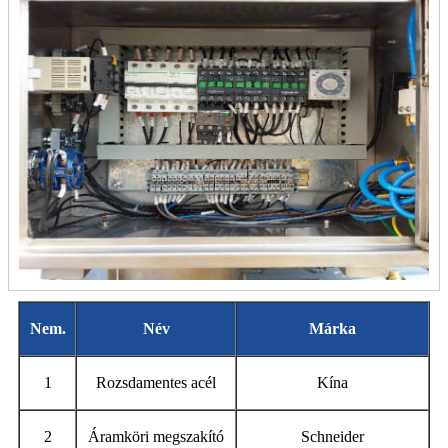
Nem.
Név
Márka
1
Rozsdamentes acél
Kína
2
Áramköri megszakító
Schneider